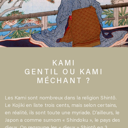
KAMI
GENTIL OU KAMI
MÉCHANT ?
Les Kami sont nombreux dans la religion Shintô.
Le Kojiki en liste trois cents, mais selon certains,
en réalité, ils sont toute une myriade. D’ailleurs, le
Japon a comme surnom « Shindoku », le pays des